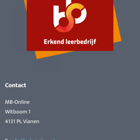
Contact
MB-Online
Witboom 1
4131 PL Vianen