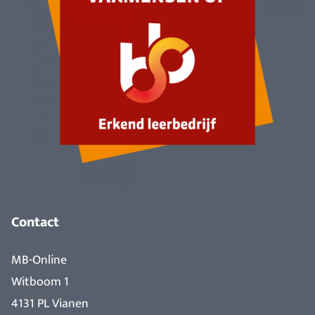
Contact
MB-Online
Witboom 1
4131 PL Vianen