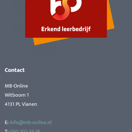
Contact
MB-Online
Witboom 1
4131 PL Vianen
E:
info@mb-online.nl
T:
030 202 33 16