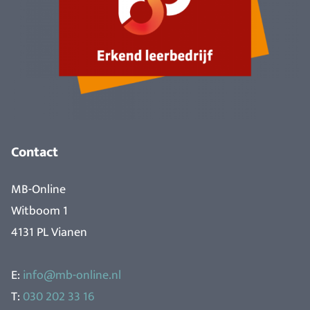
Contact
MB-Online
Witboom 1
4131 PL Vianen
E:
info@mb-online.nl
T:
030 202 33 16